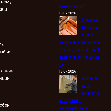
льному
заказывают
ов и
15.07.2026
Цена на
Пинотек
с для
наружных работ по
ть
дереву: актуальный
ый из
прайс-лист на 2026
год
здания
13.07.2026
Вспенен
яющий
ный
полиэти
лен (ППЭ):
собен
молекулярное