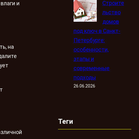
Строите
влаги и
льство
домов
под ключ в Санкт-
Петербурге:
ь, на
особенности,
удалите
этапы и
дует
современные
подходы
26.06.2026
т
Теги
азличной