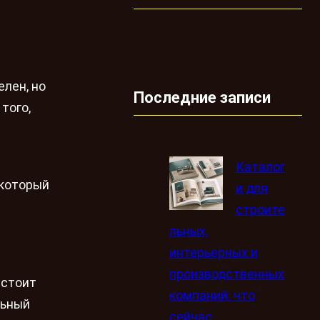
лен, но
Последние записи
того,
Каталог
 который
и для
строите
льных,
интерьерных и
производственных
 стоит
компаний: что
льный
сейчас