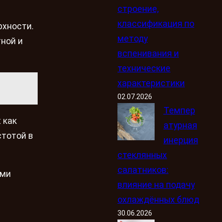
строение,
классификация по
рхности.
методу
ной и
вспенивания и
технические
характеристики
02.07.2026
Темпер
 как
атурная
стотой в
инерция
стеклянных
салатников:
ыми
влияние на подачу
охлаждённых блюд
30.06.2026