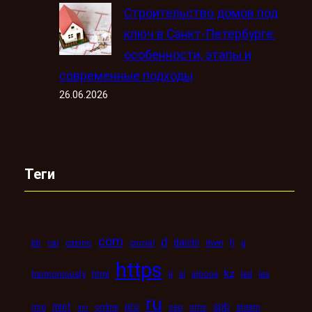
Строительство домов под
ключ в Санкт-Петербурге:
особенности, этапы и
современные подходы
26.06.2026
Теги
com
d
daichi
bb
car
casino
crucial
dveri
fi
g
https
kz
ii
harmoniously
html
iii
iphone
led
les
ru
mint
pro
spb
mig
online
seo
sms
steam
mir