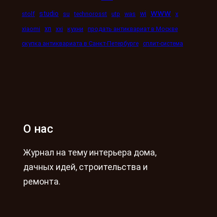
www
studio
wi
stolf
su
technorosst
utp
was
x
xn
xiaomi
xxi
кухни
продать антиквариат в Москве
скупка антиквариата в Санкт-Петербурге
сплит-система
О нас
Журнал на тему интерьера дома,
дачных идей, строительства и
ремонта.