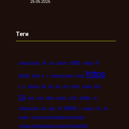
26.06.2026
Теги
com
d
bb
car
casino
crucial
astronbuildings
https
daichi
dveri
fi
g
harmoniously
html
kz
ii
mint
pro
iii
iphone
led
les
mig
online
ru
spb
studio
seo
sms
steam
stolf
su
www
wi
xn
technorosst
utp
was
x
xiaomi
xxi
кухни
продать антиквариат в Москве
скупка антиквариата в Санкт-Петербурге