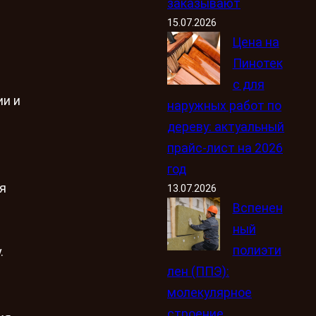
заказывают
15.07.2026
Цена на
Пинотек
с для
ии и
наружных работ по
дереву: актуальный
прайс-лист на 2026
год
ля
13.07.2026
Вспенен
ный
.
полиэти
.
лен (ППЭ):
молекулярное
строение,