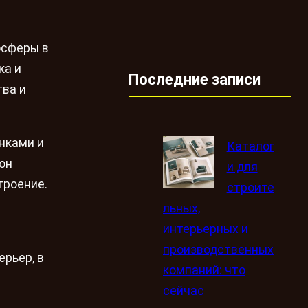
осферы в
ка и
Последние записи
тва и
нками и
Каталог
он
и для
троение.
строите
льных,
интерьерных и
производственных
рьер, в
компаний: что
сейчас