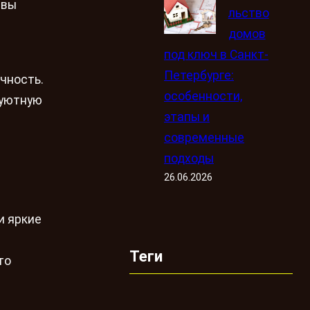
 вы
льство
домов
под ключ в Санкт-
Петербурге:
чность.
особенности,
 уютную
этапы и
современные
подходы
26.06.2026
и яркие
Теги
то