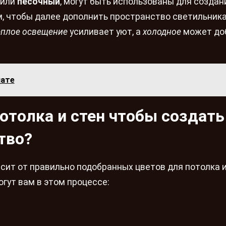
или
песочный
, могут быть использованы для создан
м, чтобы далее дополнить пространство светильник
еплое освещение
усиливает уют, а
холодное
может до
нате
отолка и стен чтобы создать
тво?
сит от правильно подобранных цветов для потолка и
гут вам в этом процессе: