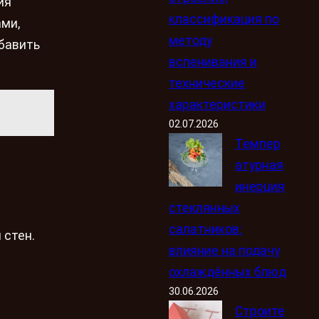
ия
классификация по
ами,
методу
бавить
вспенивания и
технические
характеристики
02.07.2026
Темпер
атурная
инерция
стеклянных
салатников:
 стен.
влияние на подачу
охлаждённых блюд
30.06.2026
Строите