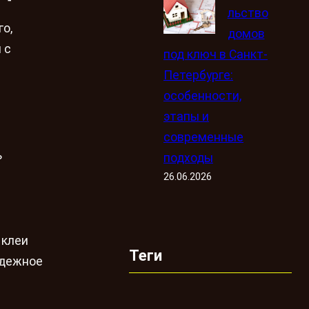
льство
о,
домов
 с
под ключ в Санкт-
Петербурге:
особенности,
этапы и
современные
ь
подходы
26.06.2026
 клеи
Теги
адежное