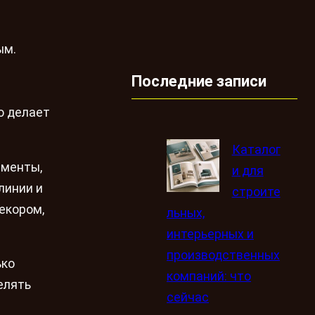
ым.
Последние записи
о делает
Каталог
ементы,
и для
линии и
строите
екором,
льных,
интерьерных и
производственных
ько
компаний: что
елять
сейчас