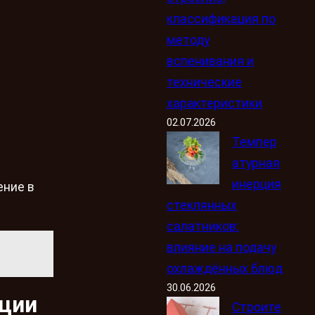
классификация по
методу
вспенивания и
технические
характеристики
02.07.2026
Темпер
атурная
инерция
ение в
стеклянных
салатников:
влияние на подачу
охлаждённых блюд
30.06.2026
ации
Строите