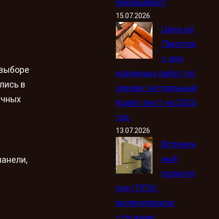
заказывают
15.07.2026
Цена на
Пинотек
с для
 выборе
наружных работ по
лись в
дереву: актуальный
ичных
прайс-лист на 2026
год
13.07.2026
Вспенен
ный
анели,
полиэти
лен (ППЭ):
молекулярное
строение,