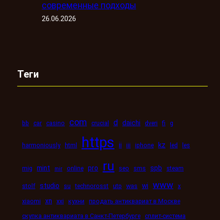
современные подходы
26.06.2026
Теги
com
d
daichi
bb
car
casino
crucial
dveri
fi
g
https
kz
ii
harmoniously
html
iii
iphone
led
les
ru
mint
pro
spb
mig
online
seo
sms
steam
mir
www
studio
wi
stolf
su
technorosst
utp
was
x
xn
xiaomi
xxi
кухни
продать антиквариат в Москве
скупка антиквариата в Санкт-Петербурге
сплит-система