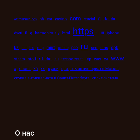
com
d
daichi
bb
car
casino
crucial
astronbuildings
https
ii
dveri
fi
g
harmoniously
html
iii
iphone
ru
kz
mint
pro
spb
led
les
mig
online
seo
sms
www
studio
wi
steam
stolf
su
technorosst
utp
was
xn
x
xiaomi
xxi
кухни
продать антиквариат в Москве
скупка антиквариата в Санкт-Петербурге
сплит-система
О нас