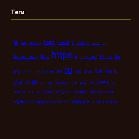
Теги
com
d
daichi
bb
car
casino
crucial
dveri
fi
g
https
kz
ii
harmoniously
html
iii
iphone
led
les
ru
mint
pro
spb
mig
online
seo
sms
steam
mir
www
studio
wi
stolf
su
technorosst
utp
was
x
xn
xiaomi
xxi
кухни
продать антиквариат в Москве
скупка антиквариата в Санкт-Петербурге
сплит-система