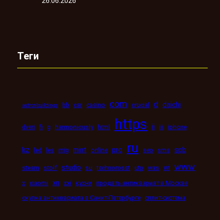
26.06.2026
Теги
com
d
daichi
bb
car
casino
crucial
astronbuildings
https
ii
dveri
fi
g
harmoniously
html
iii
iphone
ru
kz
mint
pro
spb
led
les
mig
online
seo
sms
www
studio
wi
steam
stolf
su
technorosst
utp
was
xn
x
xiaomi
xxi
кухни
продать антиквариат в Москве
скупка антиквариата в Санкт-Петербурге
сплит-система