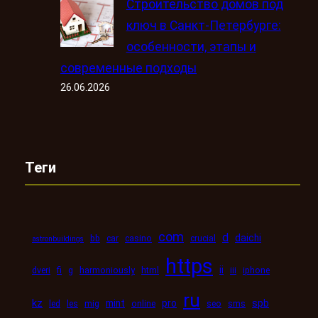
Строительство домов под
ключ в Санкт-Петербурге:
особенности, этапы и
современные подходы
26.06.2026
Теги
com
d
daichi
bb
car
casino
crucial
astronbuildings
https
ii
dveri
fi
g
harmoniously
html
iii
iphone
ru
kz
mint
pro
spb
led
les
mig
online
seo
sms