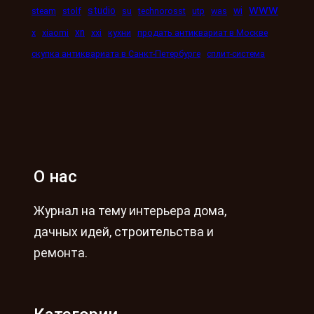
www
studio
wi
steam
stolf
su
technorosst
utp
was
xn
x
xiaomi
xxi
кухни
продать антиквариат в Москве
скупка антиквариата в Санкт-Петербурге
сплит-система
О нас
Журнал на тему интерьера дома,
дачных идей, строительства и
ремонта.