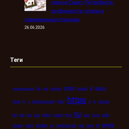
ключ в Санкт-Петербурге:
особенности, этапы и
современные подходы
26.06.2026
Теги
com
d
daichi
bb
car
casino
crucial
astronbuildings
https
ii
dveri
fi
g
harmoniously
html
iii
iphone
ru
kz
mint
pro
spb
led
les
mig
online
seo
sms
www
studio
wi
steam
stolf
su
technorosst
utp
was