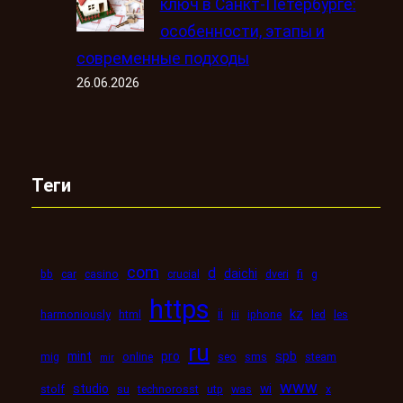
ключ в Санкт-Петербурге:
особенности, этапы и
современные подходы
26.06.2026
Теги
com
d
daichi
bb
car
casino
crucial
dveri
fi
g
https
kz
ii
harmoniously
html
iii
iphone
led
les
ru
mint
pro
spb
mig
online
seo
sms
steam
mir
www
studio
wi
stolf
su
technorosst
utp
was
x