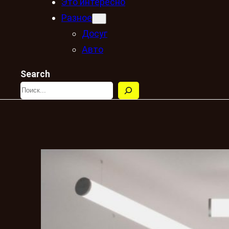
Это интересно
Разное
Досуг
Авто
Search