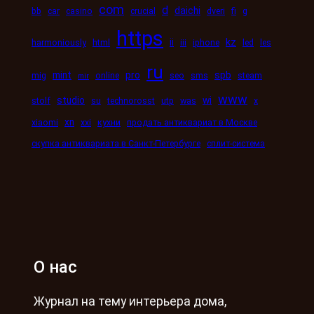
com
d
daichi
bb
car
casino
crucial
dveri
fi
g
https
kz
ii
harmoniously
html
iii
iphone
led
les
ru
mint
pro
spb
mig
online
seo
sms
steam
mir
www
studio
wi
stolf
su
technorosst
utp
was
x
xn
xiaomi
xxi
кухни
продать антиквариат в Москве
скупка антиквариата в Санкт-Петербурге
сплит-система
О нас
Журнал на тему интерьера дома,