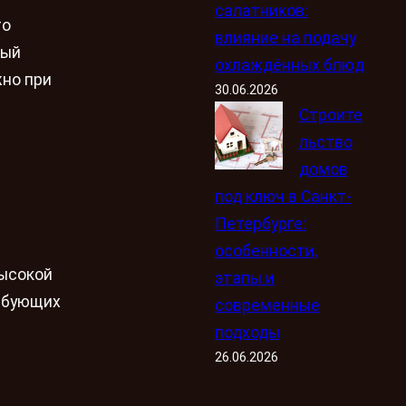
салатников:
то
влияние на подачу
ный
охлаждённых блюд
жно при
30.06.2026
Строите
льство
домов
под ключ в Санкт-
Петербурге:
особенности,
высокой
этапы и
ребующих
современные
подходы
26.06.2026