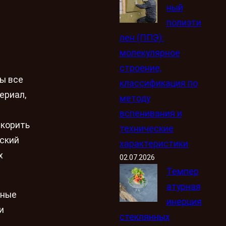
ный
полиэти
лен (ППЭ):
молекулярное
строение,
ды все
классификация по
ериал,
методу
вспенивания и
скорить
технические
еский
характеристики
х
02.07.2026
Темпер
атурная
нные
инерция
и
стеклянных