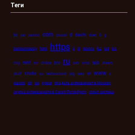
Теги
com
d
daichi
bb
car
casino
crucial
dveri
fi
g
https
kz
ii
harmoniously
html
iii
iphone
led
les
ru
mint
pro
spb
mig
online
seo
sms
steam
mir
www
studio
wi
stolf
su
technorosst
utp
was
x
xn
xiaomi
xxi
кухни
продать антиквариат в Москве
скупка антиквариата в Санкт-Петербурге
сплит-система