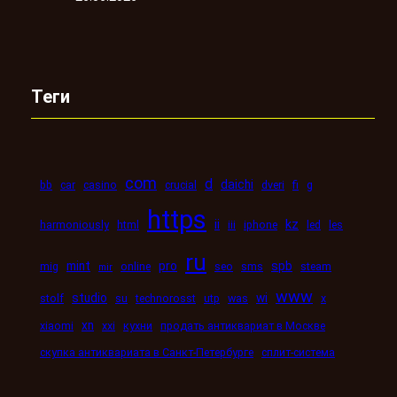
Теги
com
d
daichi
bb
car
casino
crucial
dveri
fi
g
https
kz
ii
harmoniously
html
iii
iphone
led
les
ru
mint
pro
spb
mig
online
seo
sms
steam
mir
www
studio
wi
stolf
su
technorosst
utp
was
x
xn
xiaomi
xxi
кухни
продать антиквариат в Москве
скупка антиквариата в Санкт-Петербурге
сплит-система