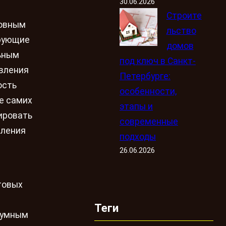
30.06.2026
Строите
новным
льство
ирующие
домов
льным
под ключ в Санкт-
вления
Петербурге:
ость
особенности,
е самих
этапы и
ировать
современные
вления
подходы
26.06.2026
товых
Теги
»умным