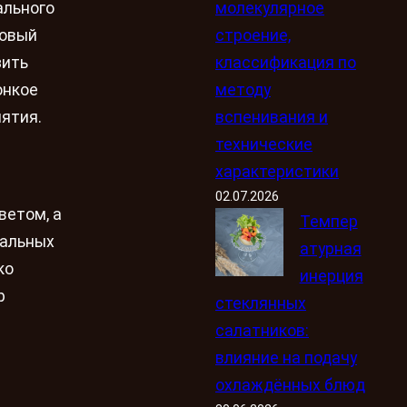
молекулярное
ального
строение,
новый
классификация по
зить
методу
онкое
вспенивания и
ятия.
технические
характеристики
02.07.2026
ветом, а
Темпер
кальных
атурная
ко
инерция
р
стеклянных
салатников:
влияние на подачу
охлаждённых блюд