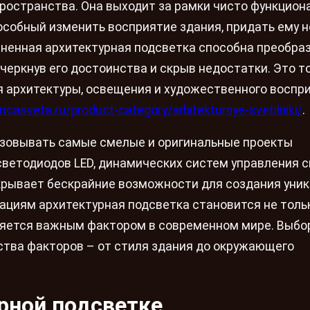
остранства. Она выходит за рамки чисто функцион
особный изменить восприятие здания, придать ему 
ненная архитектурная подсветка способна преобра
черкнув его достоинства и скрыв недостатки. Это т
я архитектуры, освещения и художественного воспри
bricasveta.ru/product-category/arhitekturnye-svetilniki/
.
зовывать самые смелые и оригинальные проекты
светодиодов LED, динамических систем управления с
рывает бескрайние возможности для создания уни
ациям архитектурная подсветка становится не толь
вляется важным фактором в современном мире. Выбо
ства факторов – от стиля здания до окружающего
урной подсветке