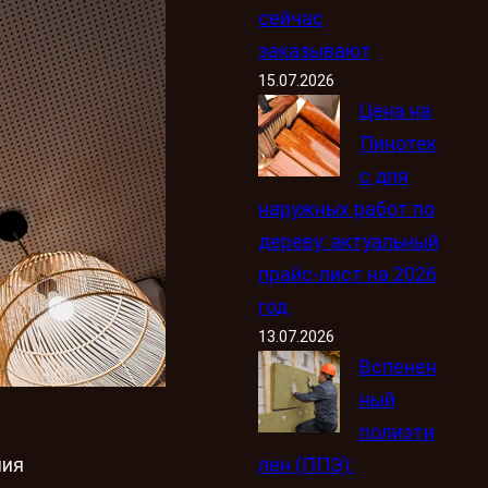
сейчас
заказывают
15.07.2026
Цена на
Пинотек
с для
наружных работ по
дереву: актуальный
прайс-лист на 2026
год
13.07.2026
Вспенен
ный
полиэти
лен (ППЭ):
ния