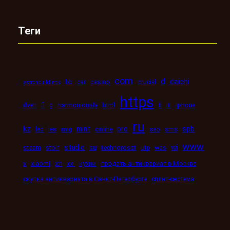
Теги
com
d
daichi
bb
car
casino
crucial
astronbuildings
https
ii
dveri
fi
g
harmoniously
html
iii
iphone
ru
kz
mint
pro
spb
led
les
mig
online
seo
sms
www
studio
wi
steam
stolf
su
technorosst
utp
was
xn
x
xiaomi
xxi
кухни
продать антиквариат в Москве
скупка антиквариата в Санкт-Петербурге
сплит-система