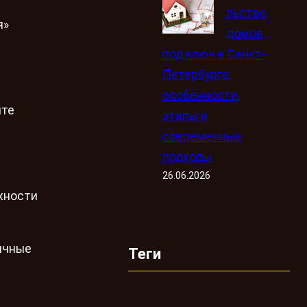
льство
я»
домов
под ключ в Санкт-
Петербурге:
особенности,
йте
этапы и
современные
подходы
26.06.2026
хности
ичные
Теги