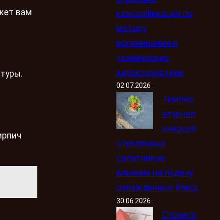
жет вам
классификация по
методу
вспенивания и
технические
характеристики
туры.
02.07.2026
Темпер
атурная
инерция
ирпич
стеклянных
салатников:
влияние на подачу
охлаждённых блюд
30.06.2026
Строите