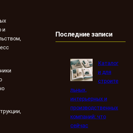
ных
 и
Последние записи
льством,
цесс
Каталог
хники
и для
о
строите
но
льных,
интерьерных и
производственных
трукции,
компаний: что
сейчас