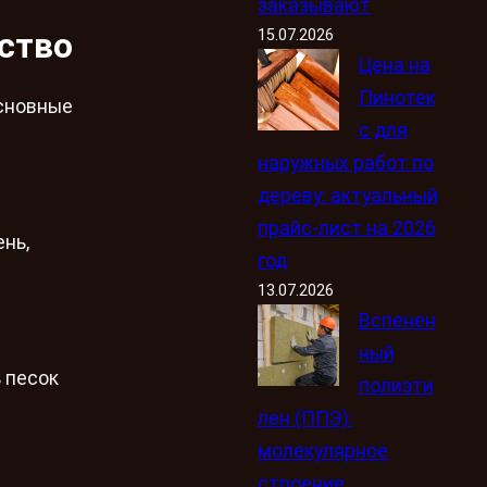
заказывают
ство
15.07.2026
Цена на
Пинотек
основные
с для
наружных работ по
дереву: актуальный
прайс-лист на 2026
нь,
год
13.07.2026
Вспенен
ный
 песок
полиэти
лен (ППЭ):
молекулярное
строение,