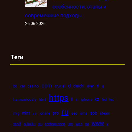
особенности, этапы и
современные подходы
26.06.2026
Теги
com
d
daichi
bb
car
casino
crucial
dveri
fi
g
https
kz
ii
harmoniously
html
iii
iphone
led
les
ru
mint
pro
spb
mig
online
seo
sms
steam
mir
www
studio
wi
stolf
su
technorosst
utp
was
x