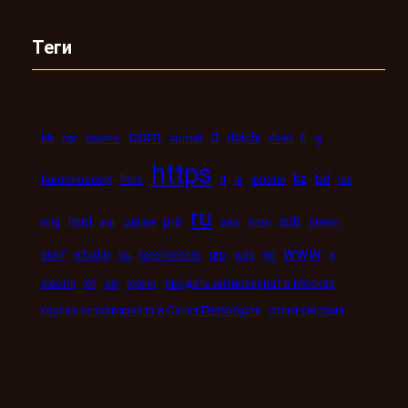
Теги
com
d
daichi
bb
car
casino
crucial
dveri
fi
g
https
kz
ii
harmoniously
html
iii
iphone
led
les
ru
mint
pro
spb
mig
online
seo
sms
steam
mir
www
studio
wi
stolf
su
technorosst
utp
was
x
xn
xiaomi
xxi
кухни
продать антиквариат в Москве
скупка антиквариата в Санкт-Петербурге
сплит-система