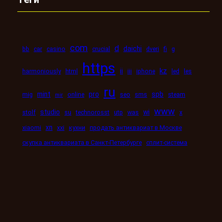
com
d
daichi
bb
car
casino
crucial
dveri
fi
g
https
kz
ii
harmoniously
html
iii
iphone
led
les
ru
mint
pro
spb
mig
online
seo
sms
steam
mir
www
studio
wi
stolf
su
technorosst
utp
was
x
xn
xiaomi
xxi
кухни
продать антиквариат в Москве
скупка антиквариата в Санкт-Петербурге
сплит-система