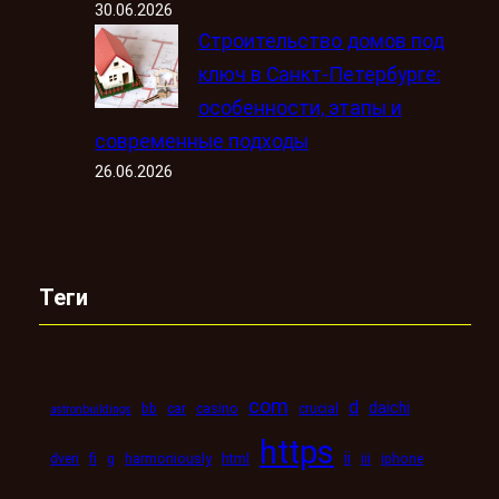
30.06.2026
Строительство домов под
ключ в Санкт-Петербурге:
особенности, этапы и
современные подходы
26.06.2026
Теги
com
d
daichi
bb
car
casino
crucial
astronbuildings
https
ii
dveri
fi
g
harmoniously
html
iii
iphone