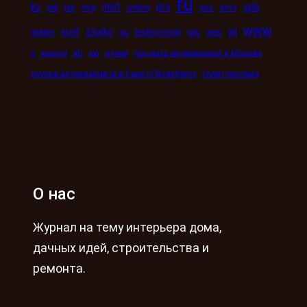
ru
kz
mint
pro
spb
led
les
mig
online
seo
sms
www
studio
wi
steam
stolf
su
technorosst
utp
was
xn
x
xiaomi
xxi
кухни
продать антиквариат в Москве
скупка антиквариата в Санкт-Петербурге
сплит-система
О нас
Журнал на тему интерьера дома,
дачных идей, строительства и
ремонта.