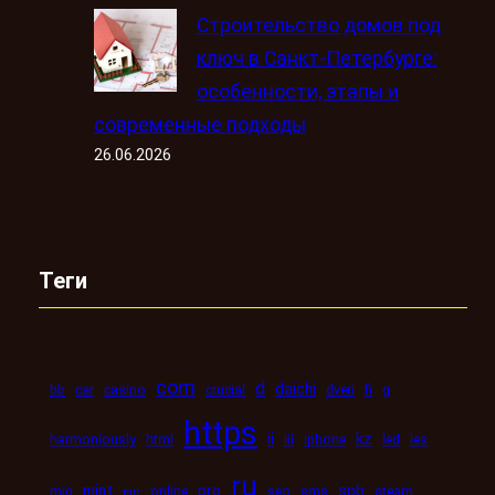
Строительство домов под
ключ в Санкт-Петербурге:
особенности, этапы и
современные подходы
26.06.2026
Теги
com
d
daichi
bb
car
casino
crucial
dveri
fi
g
https
kz
ii
harmoniously
html
iii
iphone
led
les
ru
mint
pro
spb
mig
online
seo
sms
steam
mir