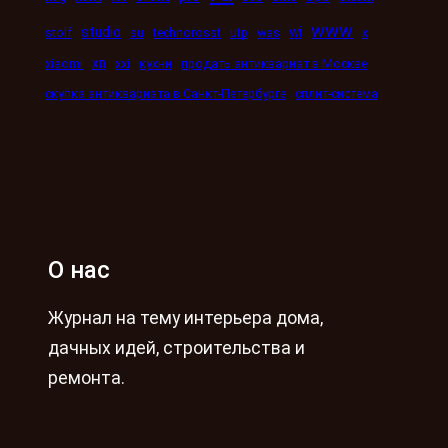
www
studio
wi
stolf
su
technorosst
utp
was
x
xn
xiaomi
xxi
кухни
продать антиквариат в Москве
скупка антиквариата в Санкт-Петербурге
сплит-система
О нас
Журнал на тему интерьера дома,
дачных идей, строительства и
ремонта.