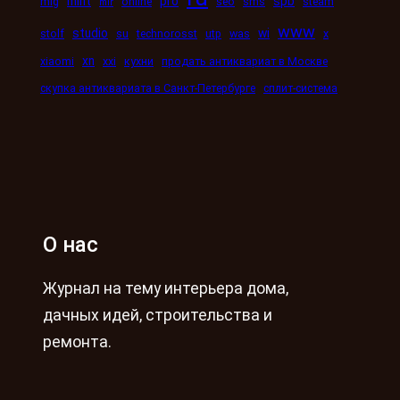
mint
pro
spb
mig
online
seo
sms
steam
mir
www
studio
wi
stolf
su
technorosst
utp
was
x
xn
xiaomi
xxi
кухни
продать антиквариат в Москве
скупка антиквариата в Санкт-Петербурге
сплит-система
О нас
Журнал на тему интерьера дома,
дачных идей, строительства и
ремонта.