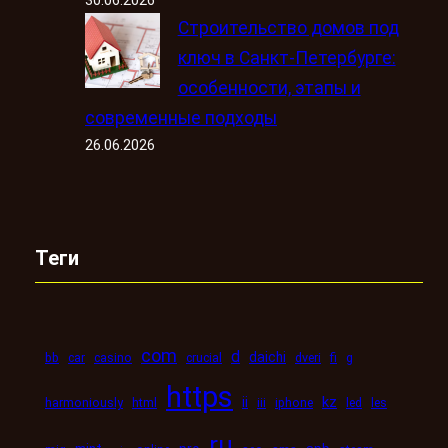
Строительство домов под
ключ в Санкт-Петербурге:
особенности, этапы и
современные подходы
26.06.2026
Теги
com
d
daichi
bb
car
casino
crucial
dveri
fi
g
https
kz
ii
harmoniously
html
iii
iphone
led
les
ru