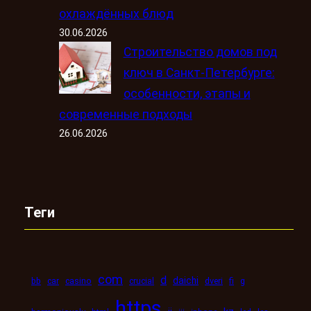
охлаждённых блюд
30.06.2026
Строительство домов под
ключ в Санкт-Петербурге:
особенности, этапы и
современные подходы
26.06.2026
Теги
com
d
daichi
bb
car
casino
crucial
dveri
fi
g
https