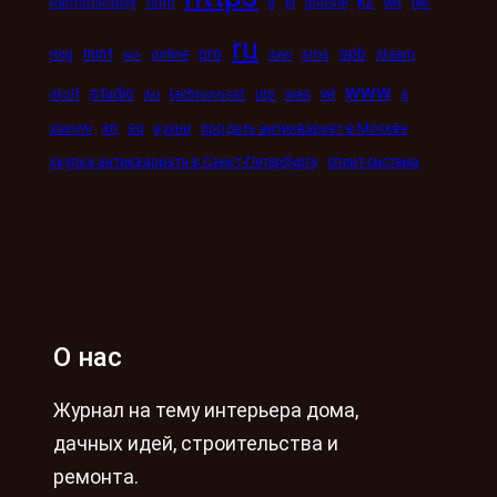
kz
ii
harmoniously
html
iii
iphone
led
les
ru
mint
pro
spb
mig
online
seo
sms
steam
mir
www
studio
wi
stolf
su
technorosst
utp
was
x
xn
xiaomi
xxi
кухни
продать антиквариат в Москве
скупка антиквариата в Санкт-Петербурге
сплит-система
О нас
Журнал на тему интерьера дома,
дачных идей, строительства и
ремонта.