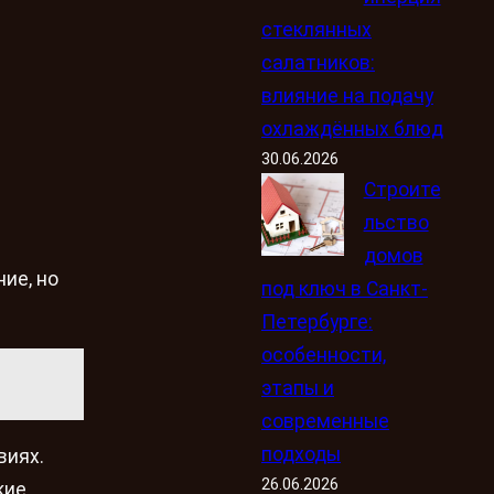
стеклянных
салатников:
влияние на подачу
охлаждённых блюд
30.06.2026
Строите
льство
домов
ие, но
под ключ в Санкт-
.
Петербурге:
особенности,
этапы и
современные
подходы
виях.
26.06.2026
кие