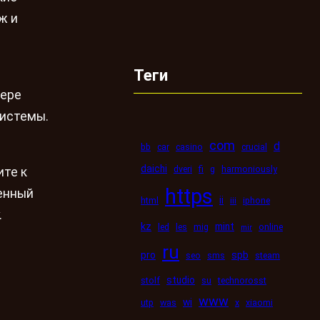
ж и
Теги
тере
системы.
com
d
bb
car
casino
crucial
daichi
dveri
fi
g
harmoniously
ите к
https
венный
ii
html
iii
iphone
.
kz
mint
led
les
mig
online
mir
ru
pro
spb
seo
sms
steam
studio
stolf
su
technorosst
www
wi
utp
was
x
xiaomi