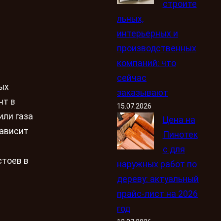
строите
льных,
интерьерных и
производственных
компаний: что
сейчас
ых
заказывают
нт в
15.07.2026
или газа
Цена на
зависит
Пинотек
с для
стоев в
наружных работ по
дереву: актуальный
прайс-лист на 2026
год