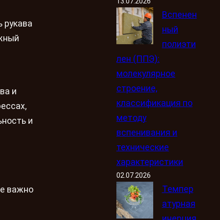
13.07.2026
Вспенен
ь рукава
ный
ужный
полиэти
лен (ППЭ):
молекулярное
строение,
ва и
классификация по
ессах,
методу
ьность и
вспенивания и
технические
характеристики
02.07.2026
Темпер
ре важно
атурная
инерция