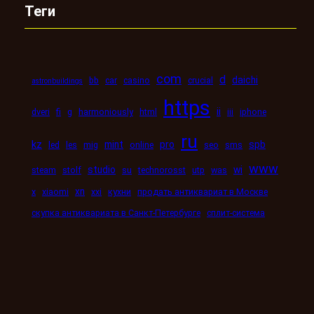
Теги
com
d
daichi
bb
car
casino
crucial
astronbuildings
https
ii
dveri
fi
g
harmoniously
html
iii
iphone
ru
kz
mint
pro
spb
led
les
mig
online
seo
sms
www
studio
wi
steam
stolf
su
technorosst
utp
was
xn
x
xiaomi
xxi
кухни
продать антиквариат в Москве
скупка антиквариата в Санкт-Петербурге
сплит-система