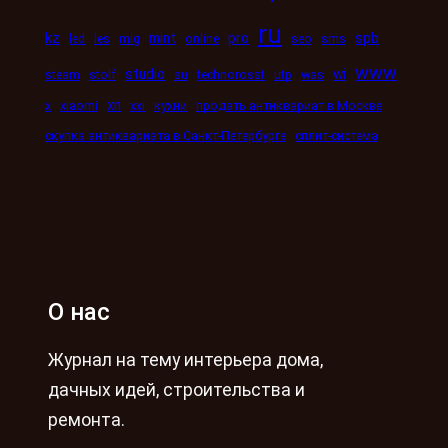
ru
kz
mint
pro
spb
led
les
mig
online
seo
sms
www
studio
wi
steam
stolf
su
technorosst
utp
was
xn
x
xiaomi
xxi
кухни
продать антиквариат в Москве
скупка антиквариата в Санкт-Петербурге
сплит-система
О нас
Журнал на тему интерьера дома,
дачных идей, строительства и
ремонта.