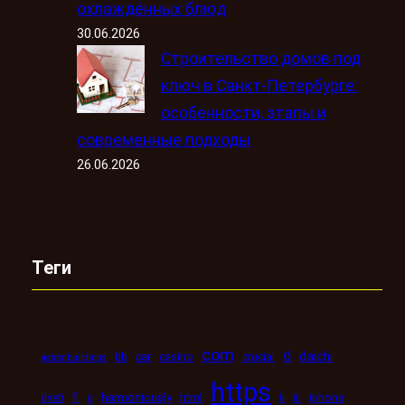
охлаждённых блюд
30.06.2026
Строительство домов под
ключ в Санкт-Петербурге:
особенности, этапы и
современные подходы
26.06.2026
Теги
com
d
daichi
bb
car
casino
crucial
astronbuildings
https
ii
dveri
fi
g
harmoniously
html
iii
iphone