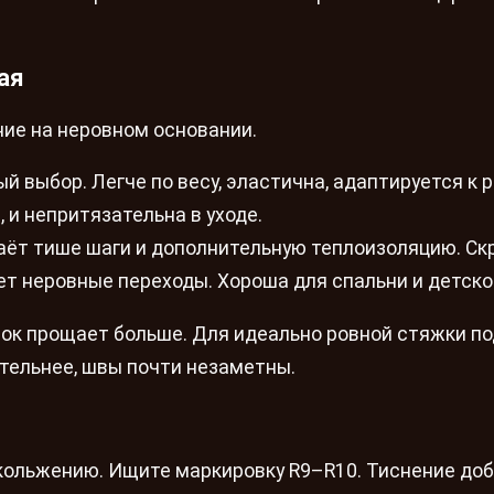
ая
ние на неровном основании.
й выбор. Легче по весу, эластична, адаптируется к
 и непритязательна в уходе.
аёт тише шаги и дополнительную теплоизоляцию. С
т неровные переходы. Хороша для спальни и детско
лок прощает больше. Для идеально ровной стяжки п
ительнее, швы почти незаметны.
скольжению. Ищите маркировку R9–R10. Тиснение до