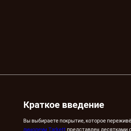
Краткое введение
Вы выбираете покрытие, которое переживё
линолеум Tarkett
представлен десятками се