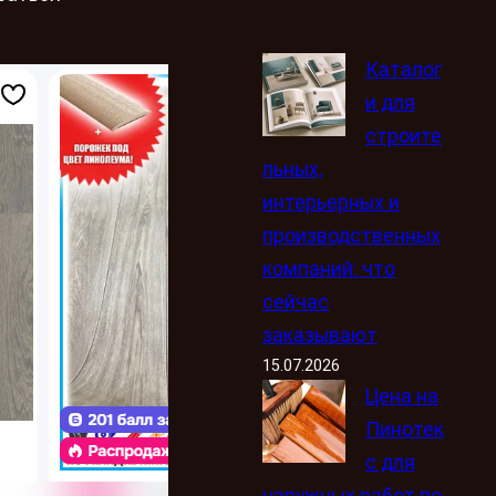
Каталог
и для
строите
льных,
интерьерных и
производственных
компаний: что
сейчас
заказывают
15.07.2026
Цена на
Пинотек
с для
наружных работ по