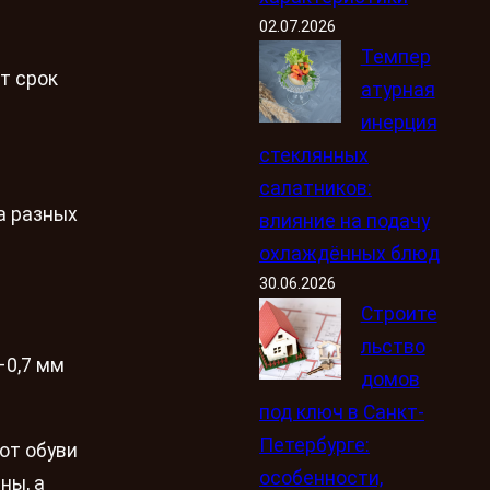
02.07.2026
Темпер
т срок
атурная
инерция
стеклянных
салатников:
а разных
влияние на подачу
охлаждённых блюд
30.06.2026
Строите
льство
–0,7 мм
домов
под ключ в Санкт-
Петербурге:
от обуви
особенности,
ны, а