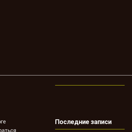
Последние записи
оге
раться