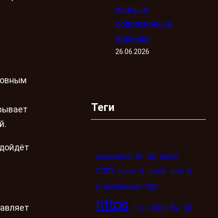
этапы и
современные
подходы
26.06.2026
 ровным
Теги
крывает
й.
одойдёт
bb
car
casino
astronbuildings
com
d
daichi
crucial
dveri
fi
g
harmoniously
html
https
kz
ii
бавляет
iii
iphone
led