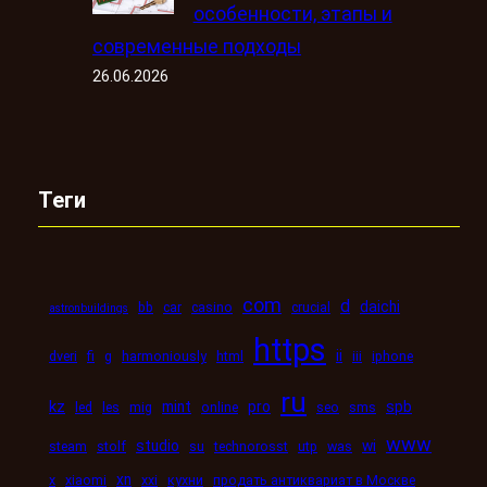
особенности, этапы и
современные подходы
26.06.2026
Теги
com
d
daichi
bb
car
casino
crucial
astronbuildings
https
ii
dveri
fi
g
harmoniously
html
iii
iphone
ru
kz
mint
pro
spb
led
les
mig
online
seo
sms
www
studio
wi
steam
stolf
su
technorosst
utp
was
xn
x
xiaomi
xxi
кухни
продать антиквариат в Москве