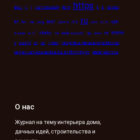
https
ii
dveri
fi
g
harmoniously
html
iii
iphone
ru
kz
mint
pro
spb
led
les
mig
online
seo
sms
www
studio
wi
steam
stolf
su
technorosst
utp
was
xn
x
xiaomi
xxi
кухни
продать антиквариат в Москве
скупка антиквариата в Санкт-Петербурге
сплит-система
О нас
Журнал на тему интерьера дома,
дачных идей, строительства и