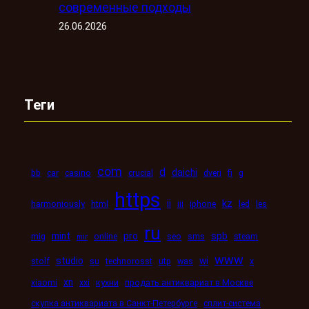
современные подходы
26.06.2026
Теги
com
d
daichi
bb
car
casino
crucial
dveri
fi
g
https
kz
ii
harmoniously
html
iii
iphone
led
les
ru
mint
pro
spb
mig
online
seo
sms
steam
mir
www
studio
wi
stolf
su
technorosst
utp
was
x
xn
xiaomi
xxi
кухни
продать антиквариат в Москве
скупка антиквариата в Санкт-Петербурге
сплит-система