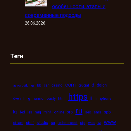
особенности, этапы и
современные подходы
26.06.2026
Теги
com
d
daichi
bb
car
casino
crucial
astronbuildings
https
ii
dveri
fi
g
harmoniously
html
iii
iphone
ru
kz
mint
pro
spb
led
les
mig
online
seo
sms
www
studio
wi
steam
stolf
su
technorosst
utp
was