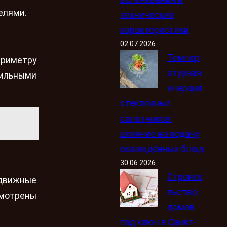
елями.
технические
характеристики
02.07.2026
Темпер
ериметру
атурная
сильными
инерция
стеклянных
салатников:
влияние на подачу
охлаждённых блюд
30.06.2026
Строите
здвижные
льство
смотрены
домов
под ключ в Санкт-