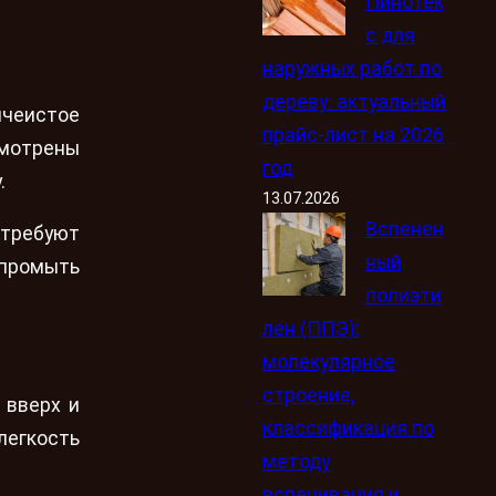
Пинотек
с для
наружных работ по
дереву: актуальный
ячеистое
прайс-лист на 2026
смотрены
год
.
13.07.2026
Вспенен
 требуют
ный
 промыть
полиэти
лен (ППЭ):
молекулярное
строение,
 вверх и
классификация по
легкость
методу
вспенивания и