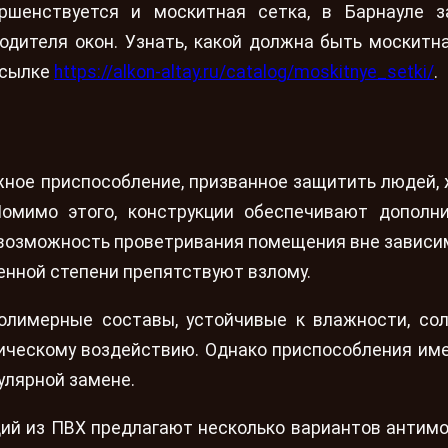
ршенствуется и москитная сетка, в Барнауле 
одителя окон. Узнать, какой должна быть москитна
ссылке
https://alkon-altay.ru/catalog/moskitnye_setki/
.
жное приспособление, призванное защитить людей,
Помимо этого, конструкции обеспечивают дополн
т возможность проветривания помещения вне зависи
ленной степени препятствуют взлому.
олимерные составы, устойчивые к влажности, со
ическому воздействию. Однако приспособления им
улярной замене.
ций из ПВХ предлагают несколько вариантов антим