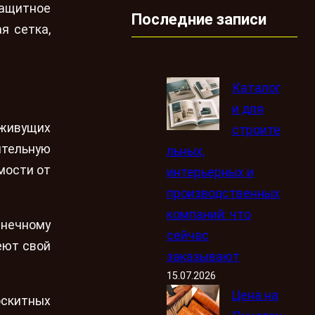
защитное
Последние записи
я сетка,
Каталог
и для
 живущих
строите
ительную
льных,
мости от
интерьерных и
производственных
компаний: что
лнечному
сейчас
еют свой
заказывают
15.07.2026
Цена на
оскитных