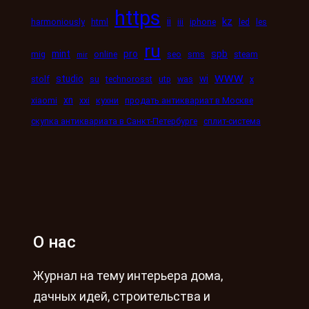
https
kz
ii
harmoniously
html
iii
iphone
led
les
ru
mint
pro
spb
mig
online
seo
sms
steam
mir
www
studio
wi
stolf
su
technorosst
utp
was
x
xn
xiaomi
xxi
кухни
продать антиквариат в Москве
скупка антиквариата в Санкт-Петербурге
сплит-система
О нас
Журнал на тему интерьера дома,
дачных идей, строительства и