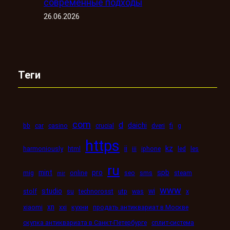
современные подходы
26.06.2026
Теги
com
d
daichi
bb
car
casino
crucial
dveri
fi
g
https
kz
ii
harmoniously
html
iii
iphone
led
les
ru
mint
pro
spb
mig
online
seo
sms
steam
mir
www
studio
wi
stolf
su
technorosst
utp
was
x
xn
xiaomi
xxi
кухни
продать антиквариат в Москве
скупка антиквариата в Санкт-Петербурге
сплит-система