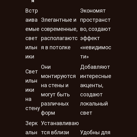
я
Встр
Экономят
аива
Элегантные и
пространст
емые
современные,
во, создают
свет
располагаютс
эффект
ильн
я в потолке
«невидимос
ики
ти»
Они
Добавляют
Свет
монтируются
интересные
ильн
на стены и
акценты,
ики
могут быть
создают
на
различных
локальный
стену
форм
свет
Зерк
Устанавливаю
альн
тся вблизи
Удобны для