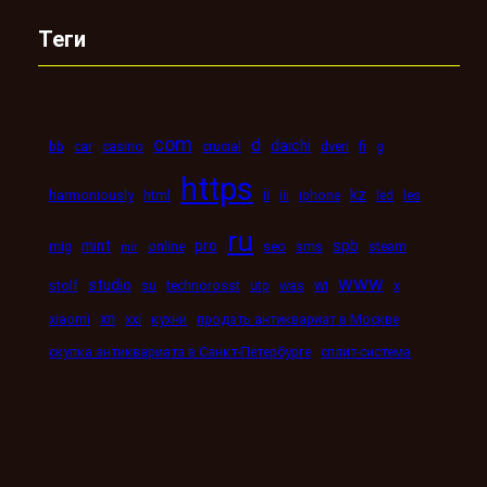
Теги
com
d
daichi
bb
car
casino
crucial
dveri
fi
g
https
kz
ii
harmoniously
html
iii
iphone
led
les
ru
mint
pro
spb
mig
online
seo
sms
steam
mir
www
studio
wi
stolf
su
technorosst
utp
was
x
xn
xiaomi
xxi
кухни
продать антиквариат в Москве
скупка антиквариата в Санкт-Петербурге
сплит-система