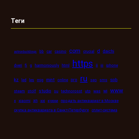
Теги
com
d
daichi
bb
car
casino
crucial
astronbuildings
https
ii
dveri
fi
g
harmoniously
html
iii
iphone
ru
kz
mint
pro
spb
led
les
mig
online
seo
sms
www
studio
wi
steam
stolf
su
technorosst
utp
was
xn
x
xiaomi
xxi
кухни
продать антиквариат в Москве
скупка антиквариата в Санкт-Петербурге
сплит-система