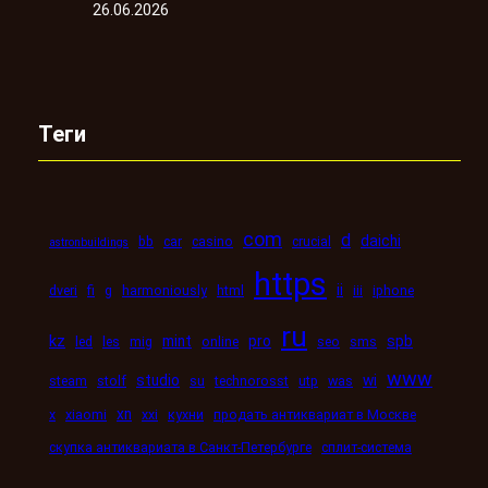
26.06.2026
Теги
com
d
daichi
bb
car
casino
crucial
astronbuildings
https
ii
dveri
fi
g
harmoniously
html
iii
iphone
ru
kz
mint
pro
spb
led
les
mig
online
seo
sms
www
studio
wi
steam
stolf
su
technorosst
utp
was
xn
x
xiaomi
xxi
кухни
продать антиквариат в Москве
скупка антиквариата в Санкт-Петербурге
сплит-система