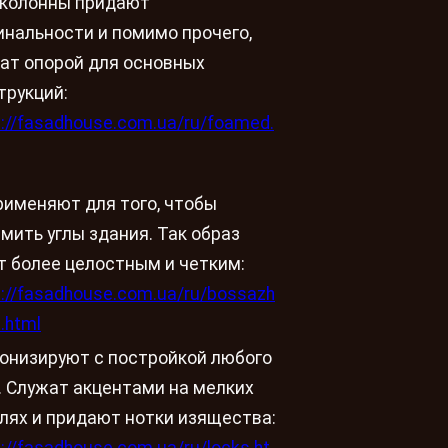
колонны придают
инальности и помимо прочего,
ат опорой для основных
трукций:
s://fasadhouse.com.ua/ru/foamed.
рименяют для того, чтобы
мить углы здания. Так образ
т более целостным и четким:
s://fasadhouse.com.ua/ru/bossazh
t.html
онизируют с постройкой любого
. Служат акцентами на мелких
лях и придают нотки изящества: