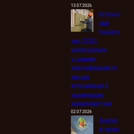
13.07.2026
Вспенен
ный
полиэти
лен (ППЭ):
молекулярное
строение,
классификация по
методу
вспенивания и
технические
характеристики
02.07.2026
Темпер
атурная