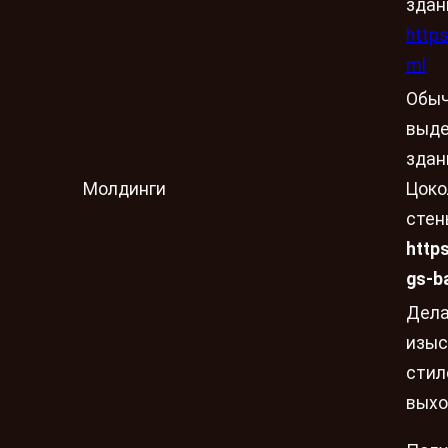
здан
http
ml
Обыч
выде
здан
Молдинги
Цоко
стен
http
gs-b
Дела
изыс
стил
выхо