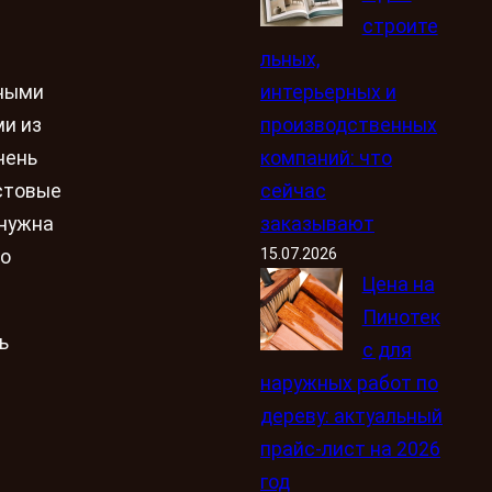
строите
льных,
интерьерных и
ьными
производственных
ми из
компаний: что
чень
сейчас
астовые
заказывают
 нужна
15.07.2026
но
Цена на
Пинотек
ь
с для
наружных работ по
дереву: актуальный
прайс-лист на 2026
год