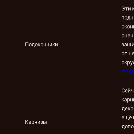
Эти 
подч
окон
очен
Подоконники
защи
от н
окру
https
l
Сейч
карн
деко
ещё 
Карнизы
допо