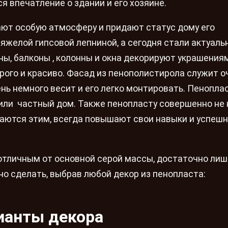
я впечатление о здании и его хозяине.
ют особую атмосферу и придают статус дому его
яжелой гипсовой лепниной, а сегодня стали актуал
ы, балконы , колонны и окна декорируют украшения
орого и красиво. Фасад из пенополистирола служит о
ень немного весит и его легко монтировать. Пенопл
 или частный дом. Также пенопласту совершенно не
аются этим, всегда повышают свои навыки и успеш
 отличным от основной серой массы, достаточно лиш
о сделать, выбрав любой декор из пенопласта:
ианты декора