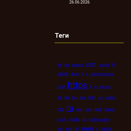
26.06.2026
Теги
com
d
bb
car
casino
crucial
daichi
dveri
fi
g
harmoniously
https
ii
html
iii
iphone
kz
mint
led
les
mig
online
mir
ru
pro
spb
seo
sms
steam
studio
stolf
su
technorosst
www
wi
utp
was
x
xiaomi