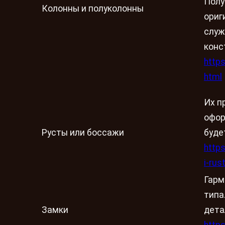
Полу
Колонны и полуколонны
ориг
служ
конс
http
html
Их п
офор
Русты или боссажи
буде
http
i-rus
Гарм
типа
Замки
дета