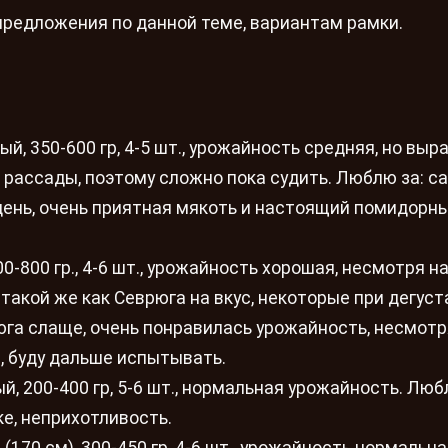
редложения по данной теме, вариантам рамки.
вый, 350-600 гр, 4-5 шт., урожайность средняя, но вы
 рассады, поэтому сложно пока судить. Люблю за: с
день, очень приятная мякоть и настоящий помидорны
00-800 гр., 4-6 шт., урожайность хорошая, несмотря на
 такой же как Севрюга на вкус, некоторые при дегус
юга слаще, очень понравилась урожайность, несмотр
в, буду дальше испытывать.
й, 200-400 гр, 5-6 шт., нормальная урожайность. Люб
лке, неприхотливость.
(170 см), 300-450 гр, 4-6 шт., урожайность нормальна