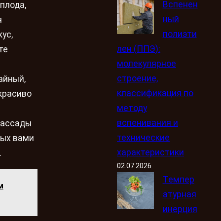
Вспенен
плода,
ный
я
полиэти
ус,
лен (ППЭ):
те
молекулярное
строение,
айный,
классификация по
 красиво
методу
вспенивания и
рассады
технические
мых вами
характеристики
.
02.07.2026
Темпер
м
атурная
инерция