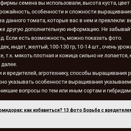
фирмы семена вы использовали, высота куста, цвет 
и урожайность, особенности и сложности выращивани
ва данного томата, которые вас в нем и превлекли: вк
также другую дополнительную информацию. Не забывай
ид. Если есть возможность, можно показать фото.
ек, индет, желтый, 100-130 гр, 10-14 шт., очень урож
, т.к. мякоть плотная и кожица сильно не лопается,
 далее.
и и вредителей, агротехнику, способы выращивания 
ожно указывать особенности выращивания указывае
зникшие вопросы по тем или иным сортам и гибридам
омидорах: как избавиться? 13 фото Борьба с вредителе