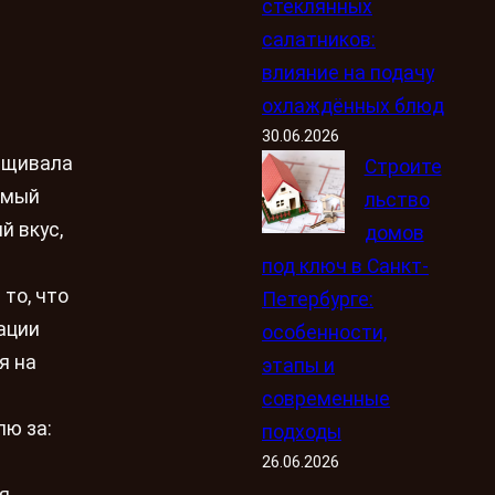
стеклянных
салатников:
влияние на подачу
охлаждённых блюд
30.06.2026
ращивала
Строите
амый
льство
й вкус,
домов
под ключ в Санкт-
 то, что
Петербурге:
тации
особенности,
я на
этапы и
современные
лю за:
подходы
26.06.2026
я.