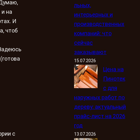
 Думаю,
льных,
 и на
интерьерных и
тах. И
производственных
а, чтоб
компаний: что
сейчас
 Надеюсь
заказывают
 (готова
15.07.2026
Цена на
Пинотек
с для
наружных работ по
дереву: актуальный
прайс-лист на 2026
год
ории с
13.07.2026