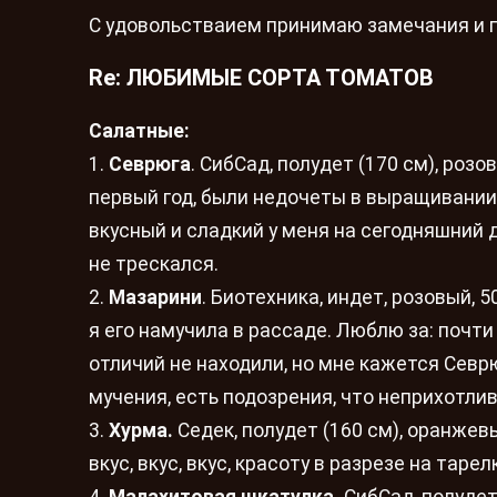
С удовольстваием принимаю замечания и п
Re: ЛЮБИМЫЕ СОРТА ТОМАТОВ
Салатные:
1.
Севрюга
. СибСад, полудет (170 см), розо
первый год, были недочеты в выращивании
вкусный и сладкий у меня на сегодняшний 
не трескался.
2.
Мазарини
. Биотехника, индет, розовый, 5
я его намучила в рассаде. Люблю за: почти
отличий не находили, но мне кажется Севр
мучения, есть подозрения, что неприхотли
3.
Хурма.
Седек, полудет (160 см), оранжевы
вкус, вкус, вкус, красоту в разрезе на таре
4.
Малахитовая шкатулка.
СибСад, полудет 