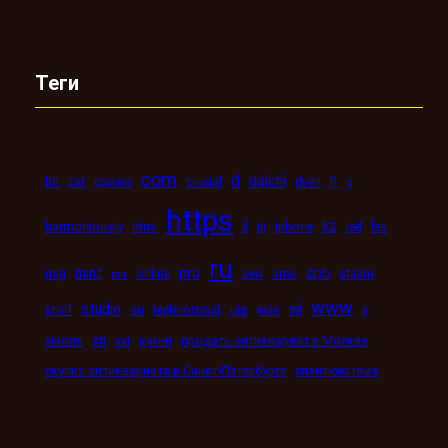
Теги
com
d
daichi
bb
car
casino
crucial
dveri
fi
g
https
kz
ii
harmoniously
html
iii
iphone
led
les
ru
mint
pro
spb
mig
online
seo
sms
steam
mir
www
studio
wi
stolf
su
technorosst
utp
was
x
xn
xiaomi
xxi
кухни
продать антиквариат в Москве
скупка антиквариата в Санкт-Петербурге
сплит-система