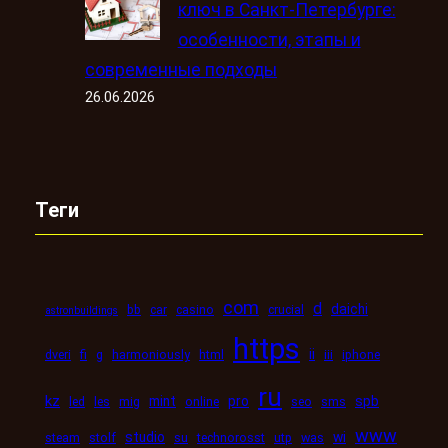
ключ в Санкт-Петербурге:
особенности, этапы и
современные подходы
26.06.2026
Теги
com
d
daichi
bb
car
casino
crucial
astronbuildings
https
ii
dveri
fi
g
harmoniously
html
iii
iphone
ru
kz
mint
pro
spb
led
les
mig
online
seo
sms
www
studio
wi
steam
stolf
su
technorosst
utp
was