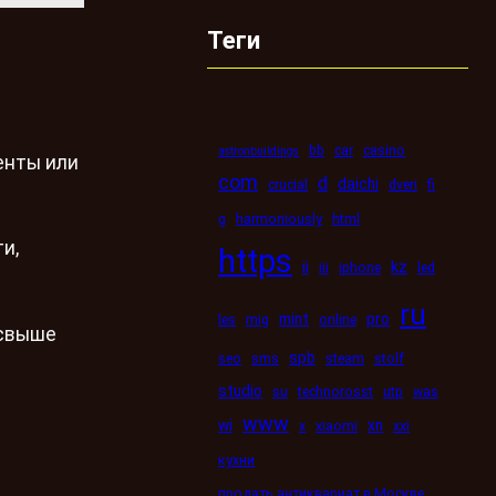
Теги
bb
car
casino
astronbuildings
енты или
com
d
daichi
crucial
dveri
fi
g
harmoniously
html
и,
https
kz
ii
iii
iphone
led
ru
mint
pro
les
mig
online
 свыше
spb
seo
sms
steam
stolf
studio
su
technorosst
utp
was
www
wi
xn
x
xiaomi
xxi
кухни
продать антиквариат в Москве