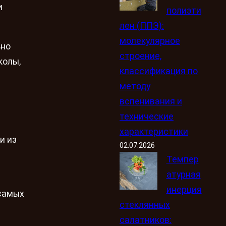
и
полиэти
лен (ППЭ):
молекулярное
ьно
строение,
колы,
классификация по
методу
вспенивания и
технические
характеристики
и из
02.07.2026
Темпер
атурная
инерция
 самых
стеклянных
салатников: