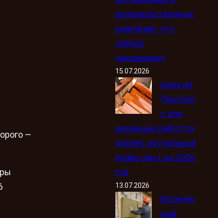
производственных
компаний: что
сейчас
заказывают
15.07.2026
Цена на
Пинотек
с для
наружных работ по
орого —
дереву: актуальный
прайс-лист на 2026
год
уры
13.07.2026
6
Вспенен
ный