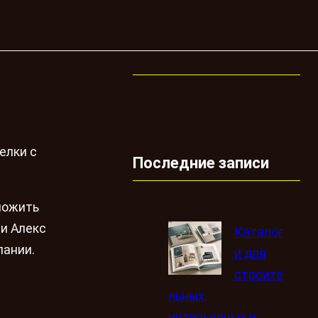
елки с
Последние записи
ложить
 и Алекс
Каталог
пании.
и для
строите
льных,
интерьерных и