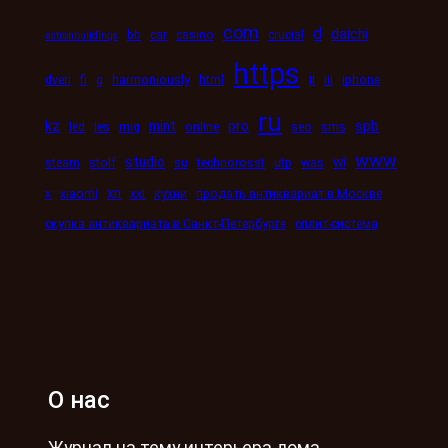
com
d
daichi
bb
car
casino
crucial
astronbuildings
https
ii
dveri
fi
g
harmoniously
html
iii
iphone
ru
kz
mint
pro
spb
led
les
mig
online
seo
sms
www
studio
wi
steam
stolf
su
technorosst
utp
was
xn
x
xiaomi
xxi
кухни
продать антиквариат в Москве
скупка антиквариата в Санкт-Петербурге
сплит-система
О нас