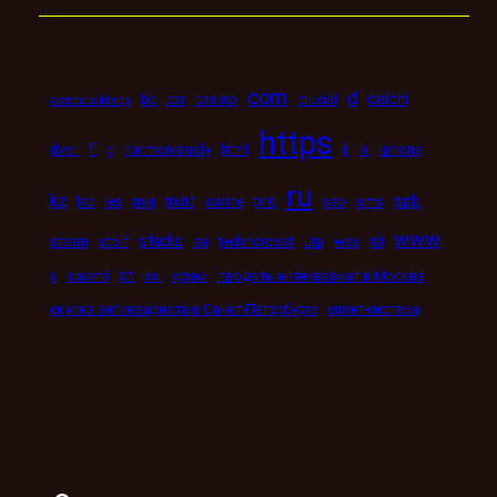
com
d
daichi
bb
car
casino
crucial
astronbuildings
https
ii
dveri
fi
g
harmoniously
html
iii
iphone
ru
kz
mint
pro
spb
led
les
mig
online
seo
sms
www
studio
wi
steam
stolf
su
technorosst
utp
was
xn
x
xiaomi
xxi
кухни
продать антиквариат в Москве
скупка антиквариата в Санкт-Петербурге
сплит-система