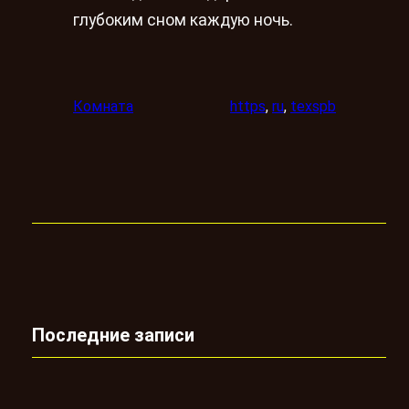
глубоким сном каждую ночь.
Комната
https
, 
ru
, 
texspb
Последние записи