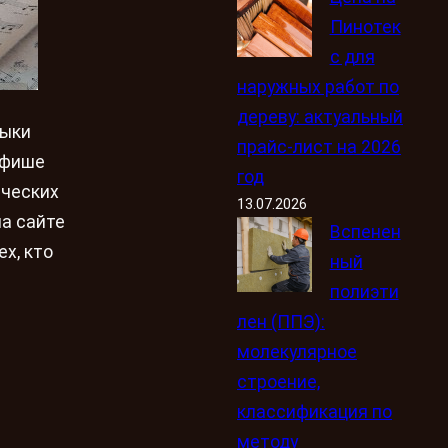
Пинотек
с для
наружных работ по
дереву: актуальный
зыки
прайс-лист на 2026
афише
год
ических
13.07.2026
на сайте
Вспенен
х, кто
ный
полиэти
лен (ППЭ):
молекулярное
строение,
классификация по
методу