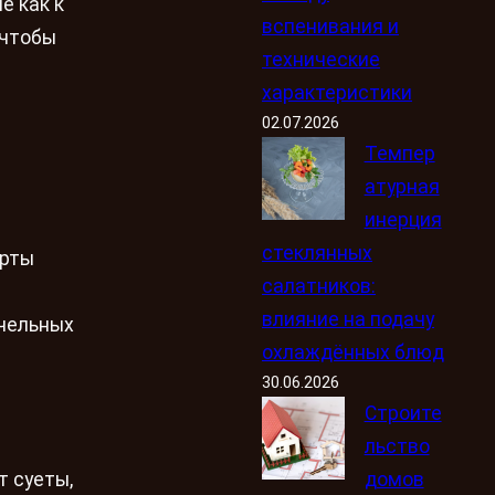
е как к
вспенивания и
 чтобы
технические
характеристики
02.07.2026
Темпер
атурная
инерция
стеклянных
ерты
салатников:
влияние на подачу
нчельных
охлаждённых блюд
30.06.2026
Строите
льство
домов
т суеты,