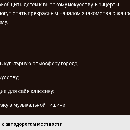
приобщить детей к высокому искусству. Концерты
могут стать прекрасным началом знакомства с жанр
му.
 культурную атмосферу города;
кусству;
е для себя классику;
узку в музыкальной тишине.
к автодорогам местности