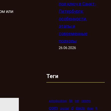
под ключ в Санкт-
Петербурге:
ом или
особенности,
этапы и
современные
подходы
26.06.2026
Теги
bb
car
casino
astronbuildings
com
d
daichi
crucial
dveri
fi