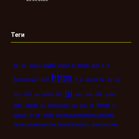
Теги
com
d
daichi
bb
car
casino
crucial
dveri
fi
g
https
kz
ii
harmoniously
html
iii
iphone
led
les
ru
mint
pro
spb
mig
online
seo
sms
steam
mir
www
studio
wi
stolf
su
technorosst
utp
was
x
xn
xiaomi
xxi
кухни
продать антиквариат в Москве
скупка антиквариата в Санкт-Петербурге
сплит-система