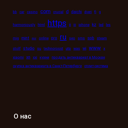
com
d
daichi
bb
car
casino
crucial
dveri
fi
g
https
kz
ii
harmoniously
html
iii
iphone
led
les
ru
mint
pro
spb
mig
online
seo
sms
steam
mir
www
studio
wi
stolf
su
technorosst
utp
was
x
xn
xiaomi
xxi
кухни
продать антиквариат в Москве
скупка антиквариата в Санкт-Петербурге
сплит-система
О нас